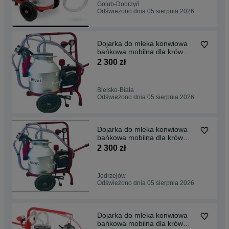
Golub-Dobrzyń
Odświeżono dnia 05 sierpnia 2026
Dojarka do mleka konwiowa
bańkowa mobilna dla krów
krowy kóz METAL 30l
2 300 zł
Bielsko-Biała
Odświeżono dnia 05 sierpnia 2026
Dojarka do mleka konwiowa
bańkowa mobilna dla krów
krowy kóz METAL 30l
2 300 zł
Jędrzejów
Odświeżono dnia 05 sierpnia 2026
Dojarka do mleka konwiowa
bańkowa mobilna dla krów