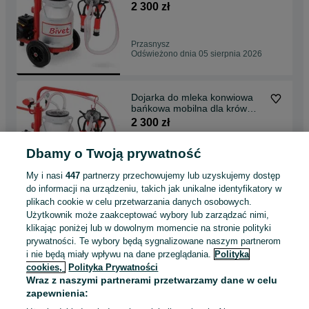
krowy kóz METAL 30l
2 300 zł
Przasnysz
Odświeżono dnia 05 sierpnia 2026
Dojarka do mleka konwiowa
bańkowa mobilna dla krów
krowy kóz METAL 30l
2 300 zł
Dbamy o Twoją prywatność
Staniszewo
Odświeżono dnia 04 sierpnia 2026
My i nasi
447
partnerzy przechowujemy lub uzyskujemy dostęp
do informacji na urządzeniu, takich jak unikalne identyfikatory w
plikach cookie w celu przetwarzania danych osobowych.
Dojarka do mleka konwiowa
Użytkownik może zaakceptować wybory lub zarządzać nimi,
bańkowa mobilna dla krów
klikając poniżej lub w dowolnym momencie na stronie polityki
krowy kóz METAL 30l
2 300 zł
prywatności. Te wybory będą sygnalizowane naszym partnerom
i nie będą miały wpływu na dane przeglądania.
Polityka
cookies,
Polityka Prywatności
Radgoszcz
Wraz z naszymi partnerami przetwarzamy dane w celu
Odświeżono dnia 04 sierpnia 2026
zapewnienia: