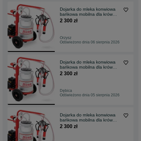
Dojarka do mleka konwiowa
bańkowa mobilna dla krów
krowy kóz METAL 30l
2 300 zł
Orzysz
Odświeżono dnia 06 sierpnia 2026
Dojarka do mleka konwiowa
bańkowa mobilna dla krów
krowy kóz METAL 30l
2 300 zł
Dębica
Odświeżono dnia 05 sierpnia 2026
Dojarka do mleka konwiowa
bańkowa mobilna dla krów
krowy kóz METAL 30l
2 300 zł