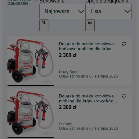
ZNALEŹLIŚMY 11
Sortowanie
Opcje przeglądania
OGŁOSZEŃ
Dojarka do mleka konwiowa
bańkowa mobilna dla krów
krowy kóz METAL 30l
2 300 zł
Nowy Sącz
Odświeżono dnia 06 sierpnia 2026
Dojarka do mleka konwiowa
mobilna dla krów krowy kóz
kozy, METAL 30 L.
2 300 zł
Sieradz
Odświeżono dnia 06 sierpnia 2026